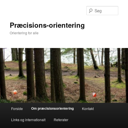
Fortsæt
til
Søg
primært
indhold
Præcisions-orientering
Orientering for alle
Hovedmenu
Om præcisionsorientering
Forside
Kontakt
Links og internationalt
Referater