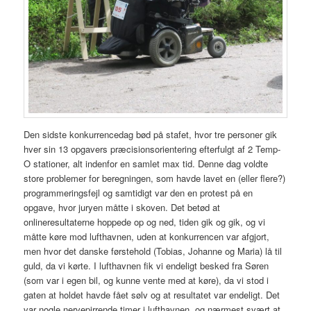
Den sidste konkurrencedag bød på stafet, hvor tre personer gik
hver sin 13 opgavers præcisionsorientering efterfulgt af 2 Temp-
O stationer, alt indenfor en samlet max tid. Denne dag voldte
store problemer for beregningen, som havde lavet en (eller flere?)
programmeringsfejl og samtidigt var den en protest på en
opgave, hvor juryen måtte i skoven. Det betød at
onlineresultaterne hoppede op og ned, tiden gik og gik, og vi
måtte køre mod lufthavnen, uden at konkurrencen var afgjort,
men hvor det danske førstehold (Tobias, Johanne og Maria) lå til
guld, da vi kørte. I lufthavnen fik vi endeligt besked fra Søren
(som var i egen bil, og kunne vente med at køre), da vi stod i
gaten at holdet havde fået sølv og at resultatet var endeligt. Det
var nogle nervepirrende timer i lufthavnen, og nærmest svært at