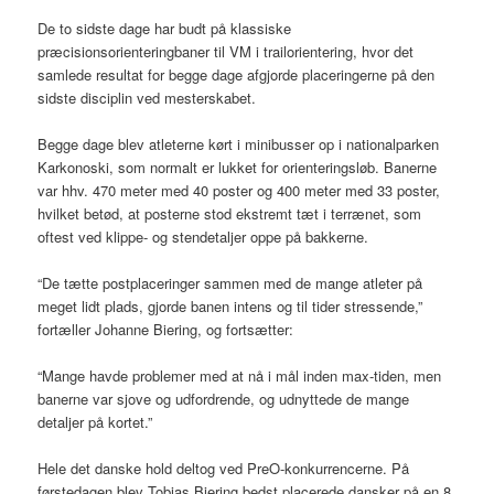
De to sidste dage har budt på klassiske
præcisionsorienteringbaner til VM i trailorientering, hvor det
samlede resultat for begge dage afgjorde placeringerne på den
sidste disciplin ved mesterskabet.
Begge dage blev atleterne kørt i minibusser op i nationalparken
Karkonoski, som normalt er lukket for orienteringsløb. Banerne
var hhv. 470 meter med 40 poster og 400 meter med 33 poster,
hvilket betød, at posterne stod ekstremt tæt i terrænet, som
oftest ved klippe- og stendetaljer oppe på bakkerne.
“De tætte postplaceringer sammen med de mange atleter på
meget lidt plads, gjorde banen intens og til tider stressende,”
fortæller Johanne Biering, og fortsætter:
“Mange havde problemer med at nå i mål inden max-tiden, men
banerne var sjove og udfordrende, og udnyttede de mange
detaljer på kortet.”
Hele det danske hold deltog ved PreO-konkurrencerne. På
førstedagen blev Tobias Biering bedst placerede dansker på en 8.