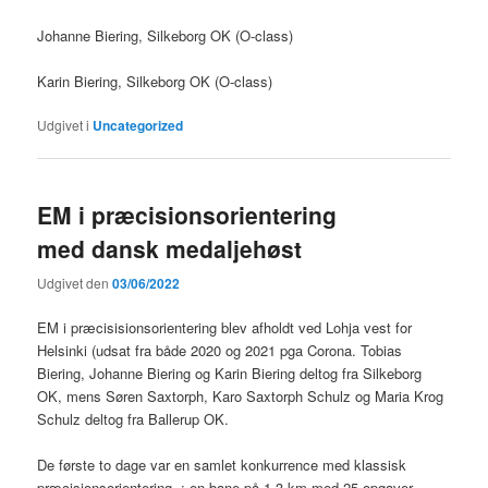
Johanne Biering, Silkeborg OK (O-class)
Karin Biering, Silkeborg OK (O-class)
Udgivet i
Uncategorized
EM i præcisionsorientering
med dansk medaljehøst
Udgivet den
03/06/2022
EM i præcisisionsorientering blev afholdt ved Lohja vest for
Helsinki (udsat fra både 2020 og 2021 pga Corona. Tobias
Biering, Johanne Biering og Karin Biering deltog fra Silkeborg
OK, mens Søren Saxtorph, Karo Saxtorph Schulz og Maria Krog
Schulz deltog fra Ballerup OK.
De første to dage var en samlet konkurrence med klassisk
præcisionsorientering, ; en bane på 1.3 km med 25 opgaver