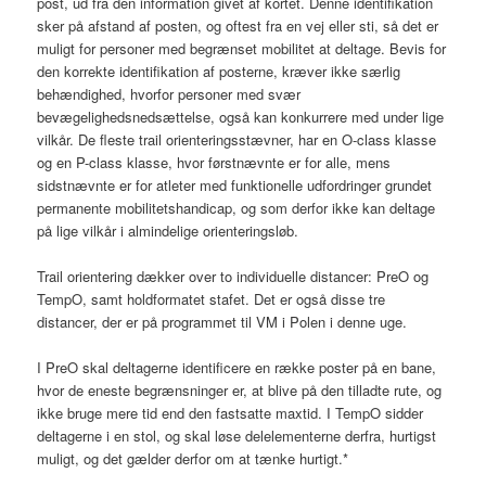
post, ud fra den information givet af kortet. Denne identifikation
sker på afstand af posten, og oftest fra en vej eller sti, så det er
muligt for personer med begrænset mobilitet at deltage. Bevis for
den korrekte identifikation af posterne, kræver ikke særlig
behændighed, hvorfor personer med svær
bevægelighedsnedsættelse, også kan konkurrere med under lige
vilkår. De fleste trail orienteringsstævner, har en O-class klasse
og en P-class klasse, hvor førstnævnte er for alle, mens
sidstnævnte er for atleter med funktionelle udfordringer grundet
permanente mobilitetshandicap, og som derfor ikke kan deltage
på lige vilkår i almindelige orienteringsløb.
Trail orientering dækker over to individuelle distancer: PreO og
TempO, samt holdformatet stafet. Det er også disse tre
distancer, der er på programmet til VM i Polen i denne uge.
I PreO skal deltagerne identificere en række poster på en bane,
hvor de eneste begrænsninger er, at blive på den tilladte rute, og
ikke bruge mere tid end den fastsatte maxtid. I TempO sidder
deltagerne i en stol, og skal løse delelementerne derfra, hurtigst
muligt, og det gælder derfor om at tænke hurtigt.*