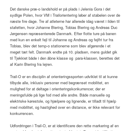
Det danske præ-o landshold er på plads i Jelenia Gora i det
sydlige Polen, hvor VM i Trailorientering løber af stabelen over de
næste fire dage. Tre af atleterne har allerede idag været i ilden til
stafetten, hvor Johanne Biering, Tobias Biering og Andreas Duc
Jørgensen repræsenterede Danmark. Efter flotte ture på banen
med kun en enkelt fejl til Johanne og Andreas og fejlfri tur fra
Tobias, blev det temp-o stationerne som blev afgørende i et
meget tæt felt. Danmark endte på 10. pladsen, mens guldet gik
til Tjekkiet både i den åbne klasse og para-klassen, berettes det
af Karin Biering fra lejren.
Trail-O er en disciplin af orienteringssporten udviklet til at kunne
tilbyde alle, inklusiv personer med begrænset mobilitet, en
mulighed for at deltage i orienteringskonkurrencer, der er
meningsfulde på lige fod med alle andre. Både manuelle og
elektriske kørestole, og hjælpere og lignende, er tilladt til hjælp
med mobilitet, og hastighed over en distance, er ikke relevant for
konkurrencen.
Udfordringen i Trail-O, er at identificere den rette markering af en