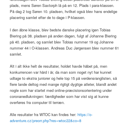
plads, mens Søren Saxtorph lå på en 12. Plads i para-klassen.
På dag 2 tog Søren 10. pladsen, hvilket også blev hans endelige
placering samlet efter de to dage i P-klassen.
I den åbne klasse, blev bedste danske placering igen Tobias
Biering på 38. pladsen på anden dagen, fulgt af Johanne Biering
på 40. pladsen, og samlet blev Tobias nummer 19 og Johanne
nummer 44 i O-klassen. Andreas Duc Jørgensen blev nummer 61
samlet.
Alt i alt ikke helt de resultater, holdet havde håbet på, men
konkurrencen var hård i år, da man som noget nyt har kunnet
udtage to ekstra juniorer og hele top 15 på verdensranglisten, så
flere lande deltog med mange rigtigt dygtige atleter, blandt andet
nogle som har startet med online-præcisionsorientering under
coronanedlukningen: færdigheder som har vist sig at kunne
overføres fra computer til terræn.
Alle resultater fra WTOC kan findes her:
https://o-
adventure.cz/preorr.php?res=wtoc22&co=8