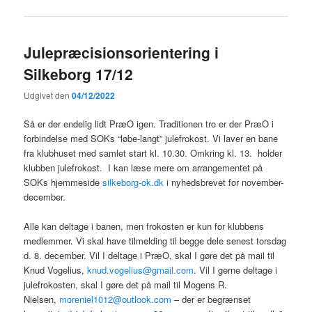
Julepræcisionsorientering i
Silkeborg 17/12
Udgivet den
04/12/2022
Så er der endelig lidt PræO igen. Traditionen tro er der PræO i
forbindelse med SOKs “løbe-langt” julefrokost. Vi laver en bane
fra klubhuset med samlet start kl. 10.30. Omkring kl. 13. holder
klubben julefrokost. I kan læse mere om arrangementet på
SOKs hjemmeside
silkeborg-ok.dk
i nyhedsbrevet for november-
december.
Alle kan deltage i banen, men frokosten er kun for klubbens
medlemmer. Vi skal have tilmelding til begge dele senest torsdag
d. 8. december. Vil I deltage i PræO, skal I gøre det på mail til
Knud Vogelius,
knud.vogelius@gmail.com
. Vil I gerne deltage i
julefrokosten, skal I gøre det på mail til Mogens R.
Nielsen,
moreniel1012@outlook.com
– der er begrænset