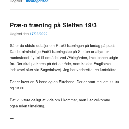
Udgivet i
Uncategorized
Præ-o træning på Sletten 19/3
Udgivet den
17/03/2022
Så er de sidste detaljer om PræO-træningen på lørdag på plads.
Da det almindelige FodO træningsløb på Sletten er aflyst er
mødestedet flyttet til området ved Æblegården, hvor banen udgår
fra. Der skal parkeres på det område, som kaldes Frugthaven –
indkørsel sker via Bøgedalsvej. Jeg har vedhæftet en kortskitse.
Der er lavet en B-bane og en Elitebane. Der er start mellem 11.30
og 13.30.
Det vil være dejligt at vide om I kommer, men I er velkomne
også uden tilmelding.
—