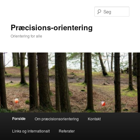
Fortsæt
Fortsæt
til
til
Søg
primært
sekundært
indhold
indhold
Præcisions-orientering
Orientering for alle
Hovedmenu
Forside
Om præcisionsorientering
Kontakt
Links og internationalt
Referater