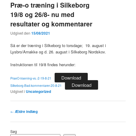
Præ-o træning i Silkeborg
19/8 og 26/8- nu med
resultater og kommentarer
Udgivet den
15/08/2021
Så er der træning i Silkeborg to torsdage; 19. august i
Lysbro/Arnakke og d. 26. august i Silkeborg Nordskov.
Instruktionen til 19/8 findes herunder:
Download
PraeO-traening-vs.-2-19-8-21
Download
Silkeborg-Bad-kommentarer-20-8-21
Udgivet i
Uncategorized
Indlægsnavigation
←
Ældre indlæg
Søg