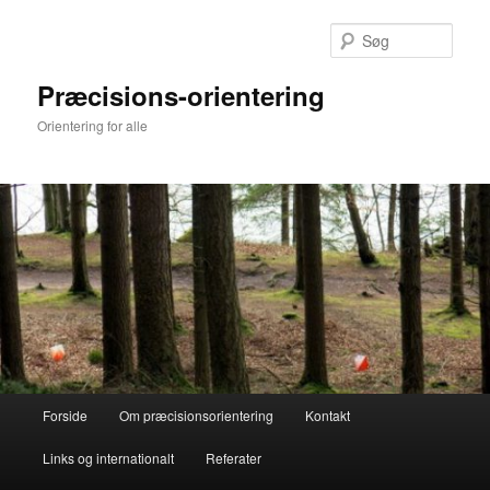
Fortsæt
til
Søg
primært
indhold
Præcisions-orientering
Orientering for alle
Hovedmenu
Forside
Om præcisionsorientering
Kontakt
Links og internationalt
Referater