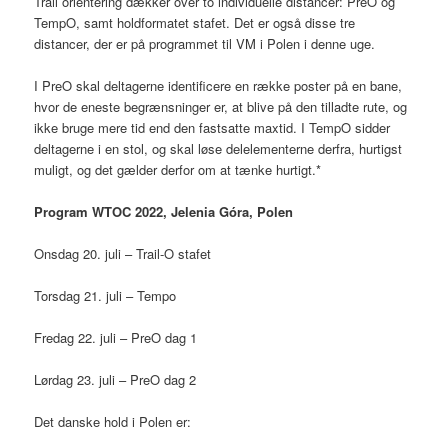
Trail orientering dækker over to individuelle distancer: PreO og
TempO, samt holdformatet stafet. Det er også disse tre
distancer, der er på programmet til VM i Polen i denne uge.
I PreO skal deltagerne identificere en række poster på en bane,
hvor de eneste begrænsninger er, at blive på den tilladte rute, og
ikke bruge mere tid end den fastsatte maxtid. I TempO sidder
deltagerne i en stol, og skal løse delelementerne derfra, hurtigst
muligt, og det gælder derfor om at tænke hurtigt.*
Program WTOC 2022, Jelenia Góra, Polen
Onsdag 20. juli – Trail-O stafet
Torsdag 21. juli – Tempo
Fredag 22. juli – PreO dag 1
Lørdag 23. juli – PreO dag 2
Det danske hold i Polen er: