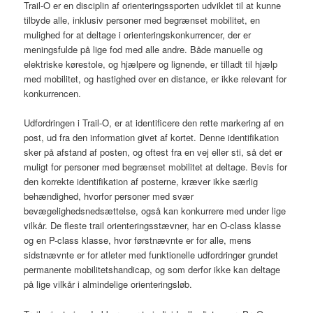
Trail-O er en disciplin af orienteringssporten udviklet til at kunne
tilbyde alle, inklusiv personer med begrænset mobilitet, en
mulighed for at deltage i orienteringskonkurrencer, der er
meningsfulde på lige fod med alle andre. Både manuelle og
elektriske kørestole, og hjælpere og lignende, er tilladt til hjælp
med mobilitet, og hastighed over en distance, er ikke relevant for
konkurrencen.
Udfordringen i Trail-O, er at identificere den rette markering af en
post, ud fra den information givet af kortet. Denne identifikation
sker på afstand af posten, og oftest fra en vej eller sti, så det er
muligt for personer med begrænset mobilitet at deltage. Bevis for
den korrekte identifikation af posterne, kræver ikke særlig
behændighed, hvorfor personer med svær
bevægelighedsnedsættelse, også kan konkurrere med under lige
vilkår. De fleste trail orienteringsstævner, har en O-class klasse
og en P-class klasse, hvor førstnævnte er for alle, mens
sidstnævnte er for atleter med funktionelle udfordringer grundet
permanente mobilitetshandicap, og som derfor ikke kan deltage
på lige vilkår i almindelige orienteringsløb.