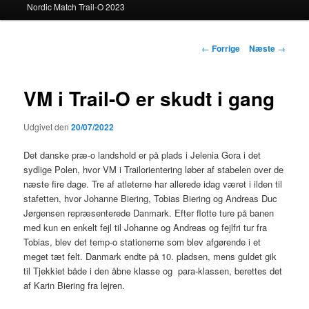
Nordic Match Trail-O 2023
Indlægsnavigation
←
Forrige
Næste
→
VM i Trail-O er skudt i gang
Udgivet den
20/07/2022
Det danske præ-o landshold er på plads i Jelenia Gora i det
sydlige Polen, hvor VM i Trailorientering løber af stabelen over de
næste fire dage. Tre af atleterne har allerede idag været i ilden til
stafetten, hvor Johanne Biering, Tobias Biering og Andreas Duc
Jørgensen repræsenterede Danmark. Efter flotte ture på banen
med kun en enkelt fejl til Johanne og Andreas og fejlfri tur fra
Tobias, blev det temp-o stationerne som blev afgørende i et
meget tæt felt. Danmark endte på 10. pladsen, mens guldet gik
til Tjekkiet både i den åbne klasse og para-klassen, berettes det
af Karin Biering fra lejren.