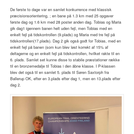
De første to dage var en samlet konkurrence med klassisk
præcisionsorientering, ; en bane på 1.3 km med 25 opgaver
første dag og 1.6 km med 28 poster anden dag. Tobias og Maria
gik dag1 igennem banen helt uden fejl, men Tobias med en
enkelt fejl på tidskontrollen (9.plads) og Maria med tre fejl på
tidskontrollen(17.plads). Dag 2 gik også godt for Tobias, med en
enkelt fejl på banen (som kun blev løst korrekt af 15% af
deltagerne og en enkelt fejl på tidskontrollen, hvilket rakte til en
6. plads. Samlet set kunne disse to stabile præstationer række
til en bronzemedalje til Tobias i den åbne klasse. I P-klassen
blev det også til en samlet 5. plads til Søren Saxtorph fra
Ballerup OK, efter en 3.plads efter dag 1, men en 13.plads efter
dag 2.