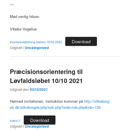
—
Med venlig hilsen
Vibeke Vogelius
Download
Koerselsvejledning-Sletten-19-03-2022
Udgivet i
Uncategorized
Præcisionsorientering til
Løvfaldsløbet 10/10 2021
Udgivet den
03/10/2021
Hermed invitationen, instruktion kommer på
http://silkeborg-
ok.dk/silkeborgok/php/sok.php?side=lob.php&lob=135
Download
index11
Udgivet i
Uncategorized