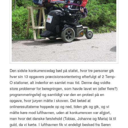
Den sidste konkurrencedag bød på stafet, hvor tre personer gik
hver sin 13 opgavers præcisionsorientering efterfulgt af 2 Temp-
O stationer, alt indenfor en samlet max tid. Denne dag voldte
store problemer for beregningen, som havde lavet en (eller flere?)
programmeringsfejl og samtidigt var den en protest på en
opgave, hvor juryen måtte i skoven. Det betød at
onlineresultaterne hoppede op og ned, tiden gik og gik, og vi
måtte køre mod lufthavnen, uden at konkurrencen var afgjort,
men hvor det danske førstehold (Tobias, Johanne og Maria) lå til
guld, da vi kørte. I lufthavnen fik vi endeligt besked fra Søren