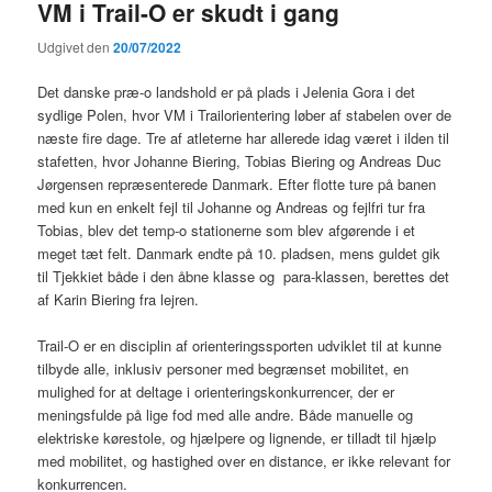
VM i Trail-O er skudt i gang
Udgivet den
20/07/2022
Det danske præ-o landshold er på plads i Jelenia Gora i det
sydlige Polen, hvor VM i Trailorientering løber af stabelen over de
næste fire dage. Tre af atleterne har allerede idag været i ilden til
stafetten, hvor Johanne Biering, Tobias Biering og Andreas Duc
Jørgensen repræsenterede Danmark. Efter flotte ture på banen
med kun en enkelt fejl til Johanne og Andreas og fejlfri tur fra
Tobias, blev det temp-o stationerne som blev afgørende i et
meget tæt felt. Danmark endte på 10. pladsen, mens guldet gik
til Tjekkiet både i den åbne klasse og para-klassen, berettes det
af Karin Biering fra lejren.
Trail-O er en disciplin af orienteringssporten udviklet til at kunne
tilbyde alle, inklusiv personer med begrænset mobilitet, en
mulighed for at deltage i orienteringskonkurrencer, der er
meningsfulde på lige fod med alle andre. Både manuelle og
elektriske kørestole, og hjælpere og lignende, er tilladt til hjælp
med mobilitet, og hastighed over en distance, er ikke relevant for
konkurrencen.