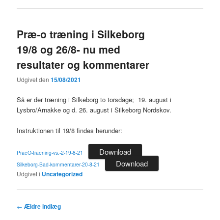
Præ-o træning i Silkeborg
19/8 og 26/8- nu med
resultater og kommentarer
Udgivet den
15/08/2021
Så er der træning i Silkeborg to torsdage; 19. august i
Lysbro/Arnakke og d. 26. august i Silkeborg Nordskov.
Instruktionen til 19/8 findes herunder:
Download
PraeO-traening-vs.-2-19-8-21
Download
Silkeborg-Bad-kommentarer-20-8-21
Udgivet i
Uncategorized
Indlægsnavigation
←
Ældre indlæg