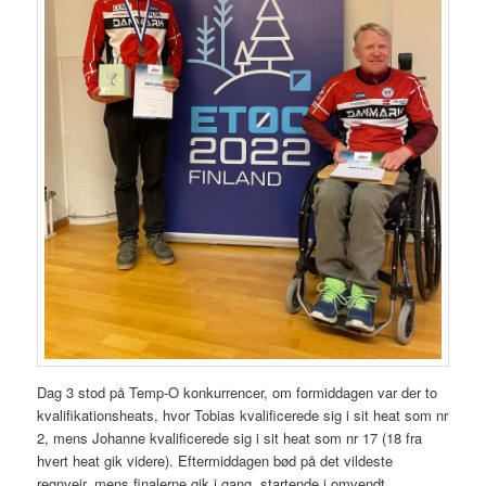
Dag 3 stod på Temp-O konkurrencer, om formiddagen var der to
kvalifikationsheats, hvor Tobias kvalificerede sig i sit heat som nr
2, mens Johanne kvalificerede sig i sit heat som nr 17 (18 fra
hvert heat gik videre). Eftermiddagen bød på det vildeste
regnvejr, mens finalerne gik i gang, startende i omvendt