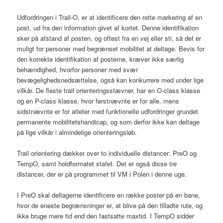
Udfordringen i Trail-O, er at identificere den rette markering af en
post, ud fra den information givet af kortet. Denne identifikation
sker på afstand af posten, og oftest fra en vej eller sti, så det er
muligt for personer med begrænset mobilitet at deltage. Bevis for
den korrekte identifikation af posterne, kræver ikke særlig
behændighed, hvorfor personer med svær
bevægelighedsnedsættelse, også kan konkurrere med under lige
vilkår. De fleste trail orienteringsstævner, har en O-class klasse
og en P-class klasse, hvor førstnævnte er for alle, mens
sidstnævnte er for atleter med funktionelle udfordringer grundet
permanente mobilitetshandicap, og som derfor ikke kan deltage
på lige vilkår i almindelige orienteringsløb.
Trail orientering dækker over to individuelle distancer: PreO og
TempO, samt holdformatet stafet. Det er også disse tre
distancer, der er på programmet til VM i Polen i denne uge.
I PreO skal deltagerne identificere en række poster på en bane,
hvor de eneste begrænsninger er, at blive på den tilladte rute, og
ikke bruge mere tid end den fastsatte maxtid. I TempO sidder