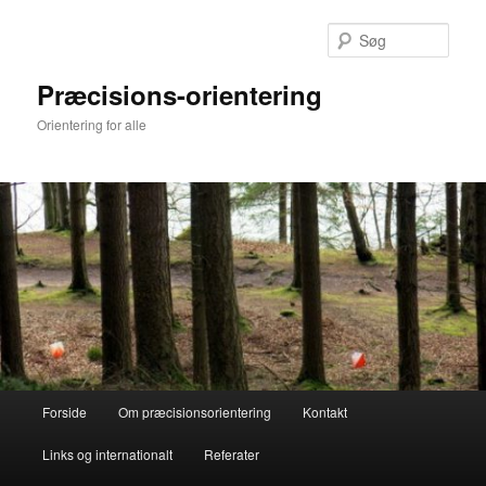
Fortsæt
Fortsæt
til
til
Søg
primært
sekundært
indhold
indhold
Præcisions-orientering
Orientering for alle
Hovedmenu
Forside
Om præcisionsorientering
Kontakt
Links og internationalt
Referater