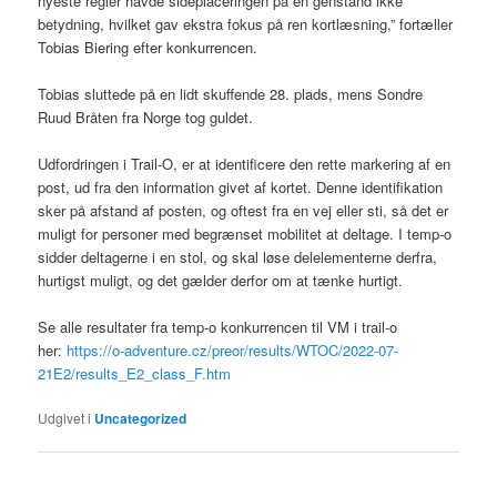
nyeste regler havde sideplaceringen på en genstand ikke
betydning, hvilket gav ekstra fokus på ren kortlæsning,” fortæller
Tobias Biering efter konkurrencen.
Tobias sluttede på en lidt skuffende 28. plads, mens Sondre
Ruud Bråten fra Norge tog guldet.
Udfordringen i Trail-O, er at identificere den rette markering af en
post, ud fra den information givet af kortet. Denne identifikation
sker på afstand af posten, og oftest fra en vej eller sti, så det er
muligt for personer med begrænset mobilitet at deltage. I temp-o
sidder deltagerne i en stol, og skal løse delelementerne derfra,
hurtigst muligt, og det gælder derfor om at tænke hurtigt.
Se alle resultater fra temp-o konkurrencen til VM i trail-o
her:
https://o-adventure.cz/preor/results/WTOC/2022-07-
21E2/results_E2_class_F.htm
Udgivet i
Uncategorized