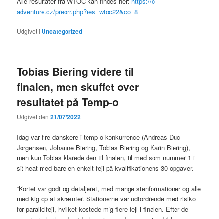
Alle resultater fra WTOC kan findes her:
https://o-
adventure.cz/preorr.php?res=wtoc22&co=8
Udgivet i
Uncategorized
Tobias Biering videre til
finalen, men skuffet over
resultatet på Temp-o
Udgivet den
21/07/2022
Idag var fire danskere i temp-o konkurrence (Andreas Duc
Jørgensen, Johanne Biering, Tobias Biering og Karin Biering),
men kun Tobias klarede den til finalen, til med som nummer 1 i
sit heat med bare en enkelt fejl på kvalifikationens 30 opgaver.
“Kortet var godt og detaljeret, med mange stenformationer og alle
med kig op af skrænter. Stationerne var udfordrende med risiko
for parallelfejl, hvilket kostede mig flere fejl i finalen. Efter de