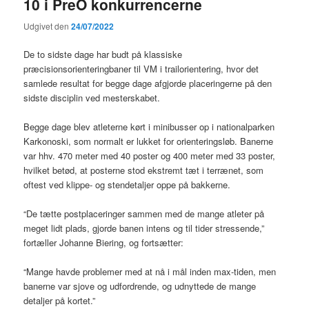
10 i PreO konkurrencerne
Udgivet den
24/07/2022
De to sidste dage har budt på klassiske
præcisionsorienteringbaner til VM i trailorientering, hvor det
samlede resultat for begge dage afgjorde placeringerne på den
sidste disciplin ved mesterskabet.
Begge dage blev atleterne kørt i minibusser op i nationalparken
Karkonoski, som normalt er lukket for orienteringsløb. Banerne
var hhv. 470 meter med 40 poster og 400 meter med 33 poster,
hvilket betød, at posterne stod ekstremt tæt i terrænet, som
oftest ved klippe- og stendetaljer oppe på bakkerne.
“De tætte postplaceringer sammen med de mange atleter på
meget lidt plads, gjorde banen intens og til tider stressende,”
fortæller Johanne Biering, og fortsætter:
“Mange havde problemer med at nå i mål inden max-tiden, men
banerne var sjove og udfordrende, og udnyttede de mange
detaljer på kortet.”