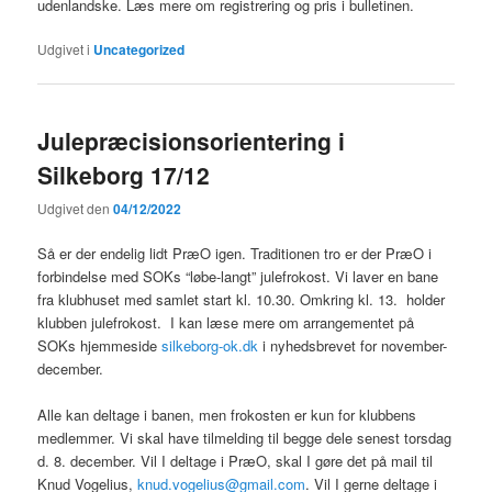
udenlandske. Læs mere om registrering og pris i bulletinen.
Udgivet i
Uncategorized
Julepræcisionsorientering i
Silkeborg 17/12
Udgivet den
04/12/2022
Så er der endelig lidt PræO igen. Traditionen tro er der PræO i
forbindelse med SOKs “løbe-langt” julefrokost. Vi laver en bane
fra klubhuset med samlet start kl. 10.30. Omkring kl. 13. holder
klubben julefrokost. I kan læse mere om arrangementet på
SOKs hjemmeside
silkeborg-ok.dk
i nyhedsbrevet for november-
december.
Alle kan deltage i banen, men frokosten er kun for klubbens
medlemmer. Vi skal have tilmelding til begge dele senest torsdag
d. 8. december. Vil I deltage i PræO, skal I gøre det på mail til
Knud Vogelius,
knud.vogelius@gmail.com
. Vil I gerne deltage i