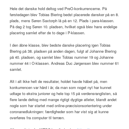
Hele det danske hold deltog ved PreO-konkurrencerne. På
førstedagen blev Tobias Biering bedst placerede dansker på en 8.
plads, mens Søren Saxtorph lå på en 12. Plads i para-klassen.
På dag 2 tog Søren 10. pladsen, hvilket også blev hans endelige
placering samlet efter de to dage i P-klassen.
I den åbne klasse, blev bedste danske placering igen Tobias
Biering på 38. pladsen på anden dagen, fulgt af Johanne Biering
på 40. pladsen, og samlet blev Tobias nummer 19 og Johanne
nummer 44 i O-klassen. Andreas Duc Jørgensen blev nummer 61
samlet.
Alt i alt ikke helt de resultater, holdet havde håbet på, men
konkurrencen var hård i år, da man som noget nyt har kunnet
udtage to ekstra juniorer og hele top 15 på verdensranglisten, så
flere lande deltog med mange rigtigt dygtige atleter, blandt andet
nogle som har startet med online-præcisionsorientering under
coronanedlukningen: færdigheder som har vist sig at kunne
overføres fra computer til terræn.