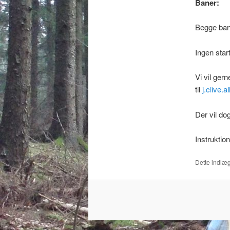
Baner:
El
Begge bane
Ingen start
Vi vil ger
til
j.clive.
Der vil do
Instruktio
Dette indlæg