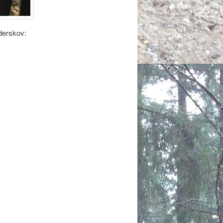
derskov: