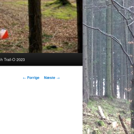
h Trail-O 2023
Indlægsnavigation
←
Forrige
Næste
→
1