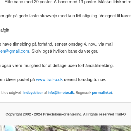
ite bane med 20 poster, A-bane med 13 poster. Måske tidskontro
r går på gode faste skovveje med kun lidt stigning. Velegnet til køres
afgift.
ne have tilmelding på forhånd, senest onsdag 4. nov., via mail
allen@gmail.com
. Skriv også hvilken bane du vælger.
g også være mulighed for at deltage uden forhåndstilmelding.
nen bliver postet på
www.trail-o.dk
senest torsdag 5. nov.
 blev udgivet i
Indbydelser
af
info@itmotor.dk
. Bogmærk
permalinket
.
Copyright 2002 - 2024 Præcisions-orientering. All rights reserved Trail-O