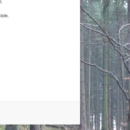
l.
tole.