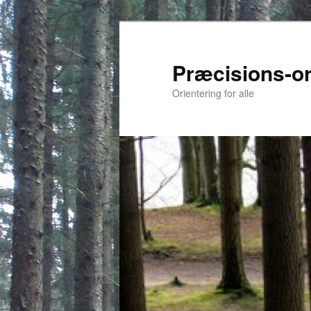
Fortsæt
til
primært
Præcisions-or
indhold
Orientering for alle