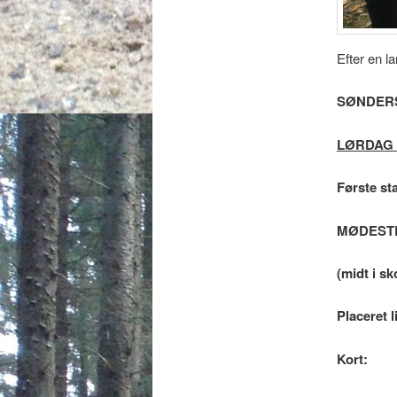
Efter en l
SØNDER
LØRDAG 
Første sta
MØDESTE
(midt i s
Placeret l
Kort