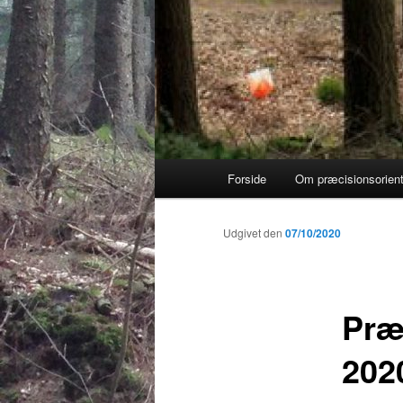
Hovedmenu
Forside
Om præcisionsorient
Udgivet den
07/10/2020
Præ
202