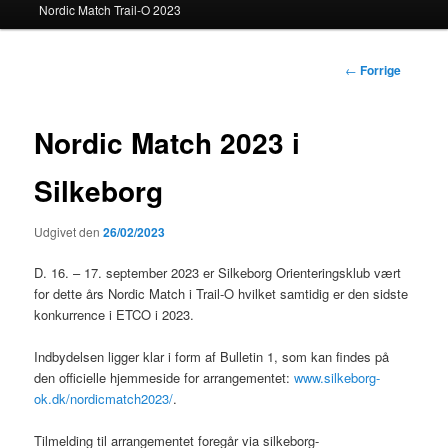
Nordic Match Trail-O 2023
Indlægsnavigatio
←
Forrige
Nordic Match 2023 i
Silkeborg
Udgivet den
26/02/2023
D. 16. – 17. september 2023 er Silkeborg Orienteringsklub vært
for dette års Nordic Match i Trail-O hvilket samtidig er den sidste
konkurrence i ETCO i 2023.
Indbydelsen ligger klar i form af Bulletin 1, som kan findes på
den officielle hjemmeside for arrangementet:
www.silkeborg-
ok.dk/nordicmatch2023/
.
Tilmelding til arrangementet foregår via silkeborg-