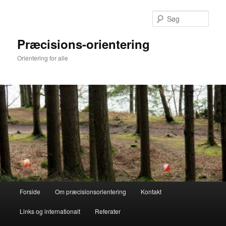
Fortsæt
til
Søg
primært
indhold
Præcisions-orientering
Orientering for alle
Hovedmenu
Forside
Om præcisionsorientering
Kontakt
Links og internationalt
Referater